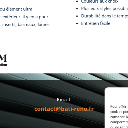
Couleurs aux choix
Plusieurs styles possibl
 ou élément ultra
Durabilité dans le temp
 extérieur. Il y en a pour
Entretien facile
c inserts, barreaux, lames
Email
Pour offrir
contact@bati-reno.fr
cookies pou
consentir à
comportemen
ou de retir